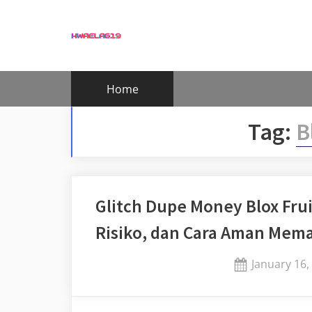
Skip
to
content
Home
Tag:
B
Glitch Dupe Money Blox Frui
Risiko, dan Cara Aman Mem
Posted
January 16,
on