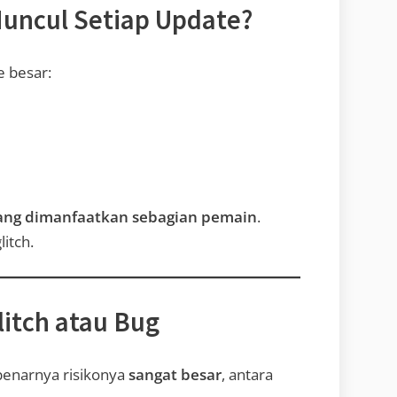
Muncul Setiap Update?
e besar:
ang dimanfaatkan sebagian pemain
.
itch.
itch atau Bug
benarnya risikonya
sangat besar
, antara