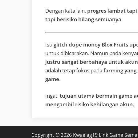
Dengan kata lain,
progres lambat tapi
tapi berisiko hilang semuanya
.
Isu
glitch dupe money Blox Fruits up
untuk dibicarakan. Namun pada kenya
justru sangat berbahaya untuk akun
adalah tetap fokus pada
farming yang 
game
.
Ingat,
tujuan utama bermain game a
mengambil risiko kehilangan akun
.
Copyright © 2026 Kwaelag19 Link Game Sema