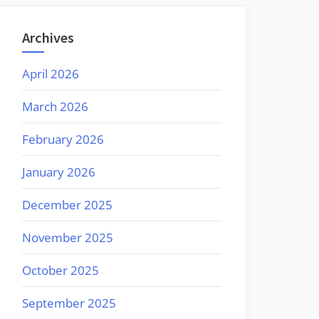
Archives
April 2026
March 2026
February 2026
January 2026
December 2025
November 2025
October 2025
September 2025