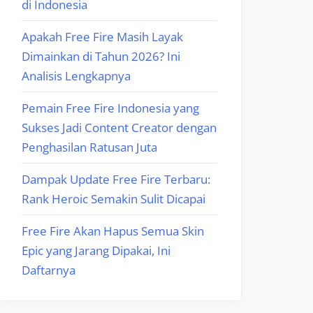
di Indonesia
Apakah Free Fire Masih Layak
Dimainkan di Tahun 2026? Ini
Analisis Lengkapnya
Pemain Free Fire Indonesia yang
Sukses Jadi Content Creator dengan
Penghasilan Ratusan Juta
Dampak Update Free Fire Terbaru:
Rank Heroic Semakin Sulit Dicapai
Free Fire Akan Hapus Semua Skin
Epic yang Jarang Dipakai, Ini
Daftarnya