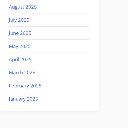
August 2025
July 2025
June 2025
May 2025
April 2025
March 2025
February 2025
January 2025