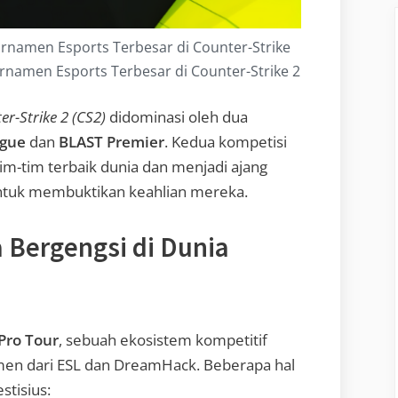
rnamen Esports Terbesar di Counter-Strike
rnamen Esports Terbesar di Counter-Strike 2
er-Strike 2 (CS2)
didominasi oleh dua
ague
dan
BLAST Premier
. Kedua kompetisi
im-tim terbaik dunia dan menjadi ajang
untuk membuktikan keahlian mereka.
a Bergengsi di Dunia
Pro Tour
, sebuah ekosistem kompetitif
en dari ESL dan DreamHack. Beberapa hal
stisius: