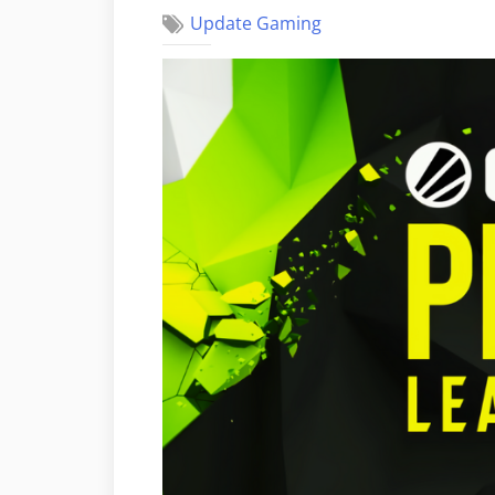
Update Gaming