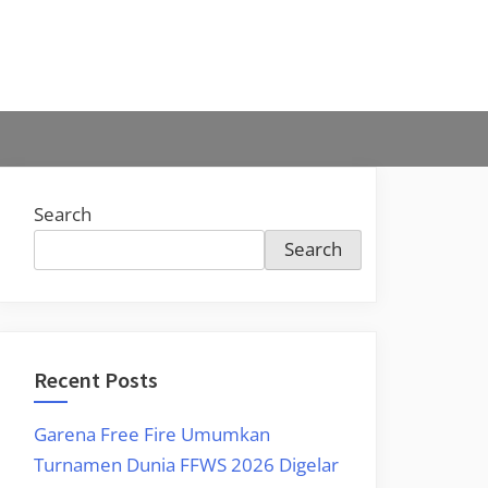
Search
Search
Recent Posts
Garena Free Fire Umumkan
Turnamen Dunia FFWS 2026 Digelar