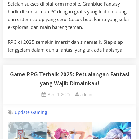
Setelah sukses di platform mobile, Granblue Fantasy
hadir di konsol dan PC dengan grafis yang lebih matang
dan sistem co-op yang seru. Cocok buat kamu yang suka
eksplorasi dan main bareng teman.
RPG di 2025 semakin imersif dan sinematik. Siap-siap
tenggelam dalam dunia fantasi yang tak ada habisnya!
Game RPG Terbaik 2025: Petualangan Fantasi
yang Wajib Dimainkan!
Posted
By
April 1, 2025
admin
on
Update Gaming