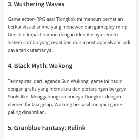
3. Wuthering Waves
Game action-RPG asal Tiongkok ini mencuri perhatian
berkat visual anime yang menawan dan gameplay mirip
Genshin Impact namun dengan identitasnya sendiri.
Sistem combo yang cepat dan dunia post-apocalyptic jadi
daya tarik utamanya.
4. Black Myth: Wukong
Terinspirasi dari legenda Sun Wukong, game ini hadir
dengan grafis yang memukau dan pertarungan bergaya
Souls-like. Menggabungkan budaya Tiongkok dengan
elemen fantasi gelap, Wukong berhasil menjadi game
paling dinantikan.
5. Granblue Fantasy: Relink