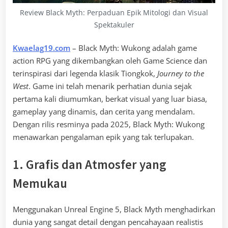
Review Black Myth: Perpaduan Epik Mitologi dan Visual
Spektakuler
Kwaelag19.com
– Black Myth: Wukong adalah game
action RPG yang dikembangkan oleh Game Science dan
terinspirasi dari legenda klasik Tiongkok,
Journey to the
West
. Game ini telah menarik perhatian dunia sejak
pertama kali diumumkan, berkat visual yang luar biasa,
gameplay yang dinamis, dan cerita yang mendalam.
Dengan rilis resminya pada 2025, Black Myth: Wukong
menawarkan pengalaman epik yang tak terlupakan.
1. Grafis dan Atmosfer yang
Memukau
Menggunakan Unreal Engine 5, Black Myth menghadirkan
dunia yang sangat detail dengan pencahayaan realistis