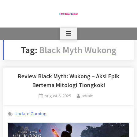
Skip
to
content
Tag:
Black Myth Wukong
Review Black Myth: Wukong – Aksi Epik
Bertema Mitologi Tiongkok!
Posted
By
August 6, 2025
admin
on
Update Gaming