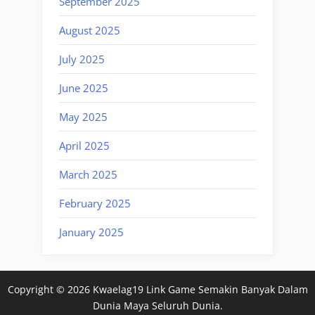
September 2025
August 2025
July 2025
June 2025
May 2025
April 2025
March 2025
February 2025
January 2025
Copyright © 2026 Kwaelag19 Link Game Semakin Banyak Dalam
Dunia Maya Seluruh Dunia.