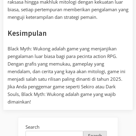
raksasa hingga makhluk mitologi dengan kekuatan luar
biasa, setiap pertempuran memberikan pengalaman yang
menguji keterampilan dan strategi pemain.
Kesimpulan
Black Myth: Wukong adalah game yang menjanjikan
pengalaman luar biasa bagi para pecinta action RPG.
Dengan grafis yang memukau, gameplay yang
mendalam, dan cerita yang kaya akan mitologi, game ini
menjadi salah satu rilisan paling dinanti di tahun 2025.
Jika Anda penggemar game seperti Sekiro atau Dark
Souls, Black Myth: Wukong adalah game yang wajib
dimainkan!
Search
Search