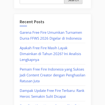
Recent Posts
Garena Free Fire Umumkan Turnamen
Dunia FFWS 2026 Digelar di Indonesia
Apakah Free Fire Masih Layak
Dimainkan di Tahun 2026? Ini Analisis
Lengkapnya
Pemain Free Fire Indonesia yang Sukses
Jadi Content Creator dengan Penghasilan
Ratusan Juta
Dampak Update Free Fire Terbaru: Rank
Heroic Semakin Sulit Dicapai