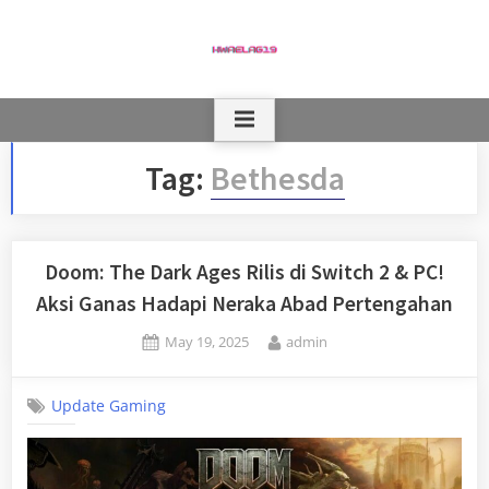
Skip
to
content
Tag:
Bethesda
Doom: The Dark Ages Rilis di Switch 2 & PC!
Aksi Ganas Hadapi Neraka Abad Pertengahan
Posted
By
May 19, 2025
admin
on
Update Gaming