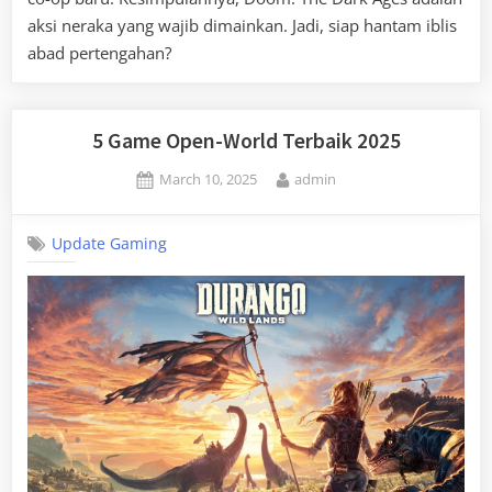
aksi neraka yang wajib dimainkan. Jadi, siap hantam iblis
abad pertengahan?
5 Game Open-World Terbaik 2025
Posted
By
March 10, 2025
admin
on
Update Gaming