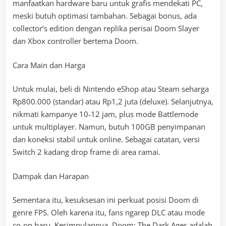
manfaatkan hardware baru untuk grafis mendekati PC,
meski butuh optimasi tambahan. Sebagai bonus, ada
collector’s edition dengan replika perisai Doom Slayer
dan Xbox controller bertema Doom.
Cara Main dan Harga
Untuk mulai, beli di Nintendo eShop atau Steam seharga
Rp800.000 (standar) atau Rp1,2 juta (deluxe). Selanjutnya,
nikmati kampanye 10-12 jam, plus mode Battlemode
untuk multiplayer. Namun, butuh 100GB penyimpanan
dan koneksi stabil untuk online. Sebagai catatan, versi
Switch 2 kadang drop frame di area ramai.
Dampak dan Harapan
Sementara itu, kesuksesan ini perkuat posisi Doom di
genre FPS. Oleh karena itu, fans ngarep DLC atau mode
co-op baru. Kesimpulannya, Doom: The Dark Ages adalah