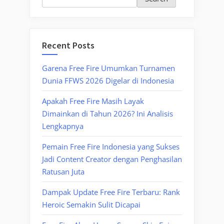
Recent Posts
Garena Free Fire Umumkan Turnamen
Dunia FFWS 2026 Digelar di Indonesia
Apakah Free Fire Masih Layak
Dimainkan di Tahun 2026? Ini Analisis
Lengkapnya
Pemain Free Fire Indonesia yang Sukses
Jadi Content Creator dengan Penghasilan
Ratusan Juta
Dampak Update Free Fire Terbaru: Rank
Heroic Semakin Sulit Dicapai