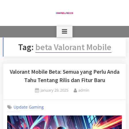
Skip
to
content
Tag:
beta Valorant Mobile
Valorant Mobile Beta: Semua yang Perlu Anda
Tahu Tentang Rilis dan Fitur Baru
Posted
By
January 29, 2025
admin
on
Update Gaming