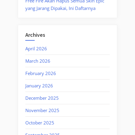
Free Fire Akan Hapus Semua Skin Epic
yang Jarang Dipakai, Ini Daftarnya
Archives
April 2026
March 2026
February 2026
January 2026
December 2025
November 2025
October 2025
September 2025