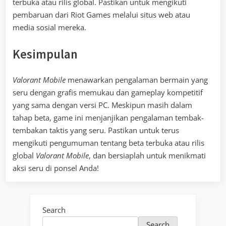
terbuka atau rilis global. Pastikan untuk mengikuti
pembaruan dari Riot Games melalui situs web atau
media sosial mereka.
Kesimpulan
Valorant Mobile
menawarkan pengalaman bermain yang
seru dengan grafis memukau dan gameplay kompetitif
yang sama dengan versi PC. Meskipun masih dalam
tahap beta, game ini menjanjikan pengalaman tembak-
tembakan taktis yang seru. Pastikan untuk terus
mengikuti pengumuman tentang beta terbuka atau rilis
global
Valorant Mobile
, dan bersiaplah untuk menikmati
aksi seru di ponsel Anda!
Search
Search