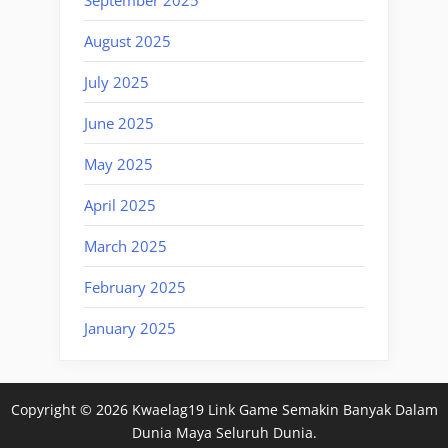
August 2025
July 2025
June 2025
May 2025
April 2025
March 2025
February 2025
January 2025
Copyright © 2026 Kwaelag19 Link Game Semakin Banyak Dalam
Dunia Maya Seluruh Dunia.