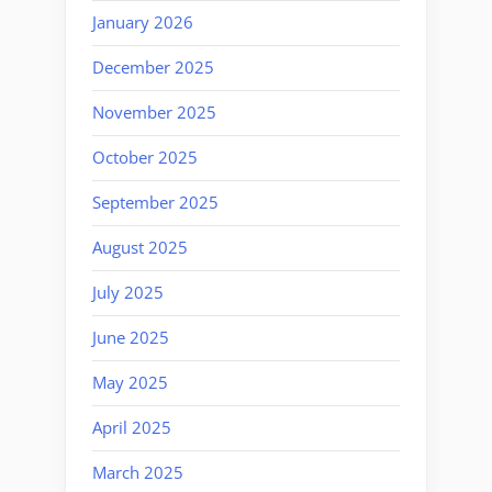
January 2026
December 2025
November 2025
October 2025
September 2025
August 2025
July 2025
June 2025
May 2025
April 2025
March 2025