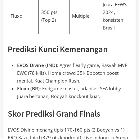
Juara FFWS
350 pts
2024,
Fluxo
Multiple
(Top 2)
konsisten
Brasil
Prediksi Kunci Kemenangan
EVOS Divine (IND):
Agresif early game, Rasyah MVP
EWC (78 kills). Home crowd 35K Bobotoh boost
mental. Kuat Champion Rush.
Fluxo (BR):
Endgame master, adaptasi SEA lobby.
Juara bertahan, Booyah knockout kuat.
Skor Prediksi Grand Finals
EVOS Divine menang tipis 170-160 pts (2 Booyah vs 1).
RRQ Kazu third (379 pts knockout). Live Indonesia Arena