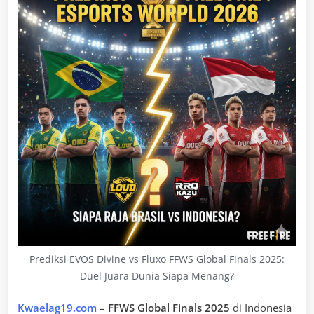
Prediksi EVOS Divine vs Fluxo FFWS Global Finals 2025:
Duel Juara Dunia Siapa Menang?
Kwaelag19.com
–
FFWS Global Finals 2025
di Indonesia