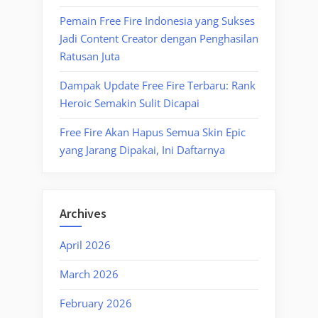
Pemain Free Fire Indonesia yang Sukses
Jadi Content Creator dengan Penghasilan
Ratusan Juta
Dampak Update Free Fire Terbaru: Rank
Heroic Semakin Sulit Dicapai
Free Fire Akan Hapus Semua Skin Epic
yang Jarang Dipakai, Ini Daftarnya
Archives
April 2026
March 2026
February 2026