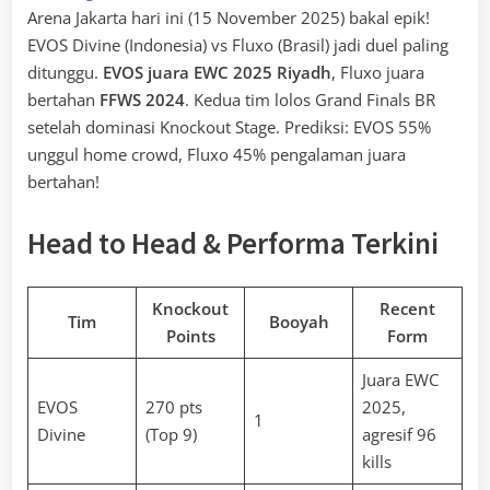
Arena Jakarta hari ini (15 November 2025) bakal epik!
EVOS Divine (Indonesia) vs Fluxo (Brasil) jadi duel paling
ditunggu.
EVOS juara EWC 2025 Riyadh
, Fluxo juara
bertahan
FFWS 2024
. Kedua tim lolos Grand Finals BR
setelah dominasi Knockout Stage. Prediksi: EVOS 55%
unggul home crowd, Fluxo 45% pengalaman juara
bertahan!
Head to Head & Performa Terkini
Knockout
Recent
Tim
Booyah
Points
Form
Juara EWC
EVOS
270 pts
2025,
1
Divine
(Top 9)
agresif 96
kills