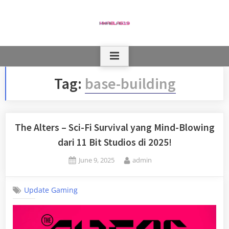
Skip
to
content
Tag:
base-building
The Alters – Sci-Fi Survival yang Mind-Blowing
dari 11 Bit Studios di 2025!
Posted
By
June 9, 2025
admin
on
Update Gaming