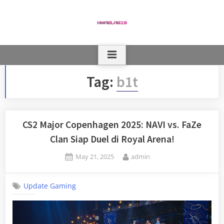
Skip
to
content
Tag:
b1t
CS2 Major Copenhagen 2025: NAVI vs. FaZe
Clan Siap Duel di Royal Arena!
Posted
By
May 21, 2025
admin
on
Update Gaming