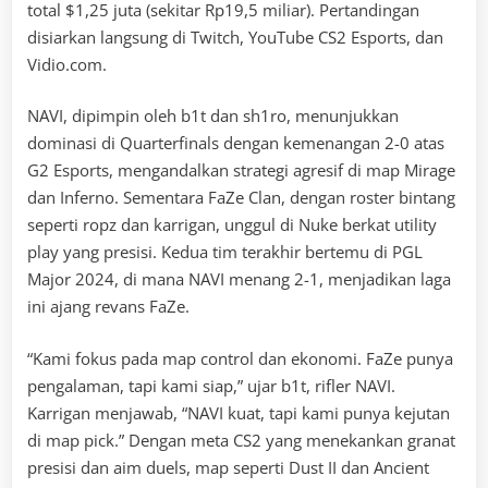
total $1,25 juta (sekitar Rp19,5 miliar). Pertandingan
disiarkan langsung di Twitch, YouTube CS2 Esports, dan
Vidio.com.
NAVI, dipimpin oleh b1t dan sh1ro, menunjukkan
dominasi di Quarterfinals dengan kemenangan 2-0 atas
G2 Esports, mengandalkan strategi agresif di map Mirage
dan Inferno. Sementara FaZe Clan, dengan roster bintang
seperti ropz dan karrigan, unggul di Nuke berkat utility
play yang presisi. Kedua tim terakhir bertemu di PGL
Major 2024, di mana NAVI menang 2-1, menjadikan laga
ini ajang revans FaZe.
“Kami fokus pada map control dan ekonomi. FaZe punya
pengalaman, tapi kami siap,” ujar b1t, rifler NAVI.
Karrigan menjawab, “NAVI kuat, tapi kami punya kejutan
di map pick.” Dengan meta CS2 yang menekankan granat
presisi dan aim duels, map seperti Dust II dan Ancient