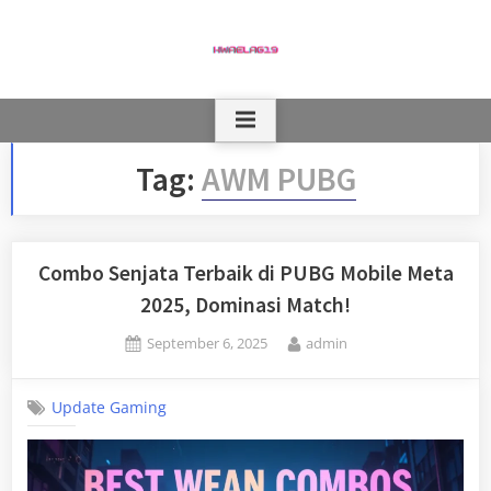
Skip
to
content
Tag:
AWM PUBG
Combo Senjata Terbaik di PUBG Mobile Meta
2025, Dominasi Match!
Posted
By
September 6, 2025
admin
on
Update Gaming