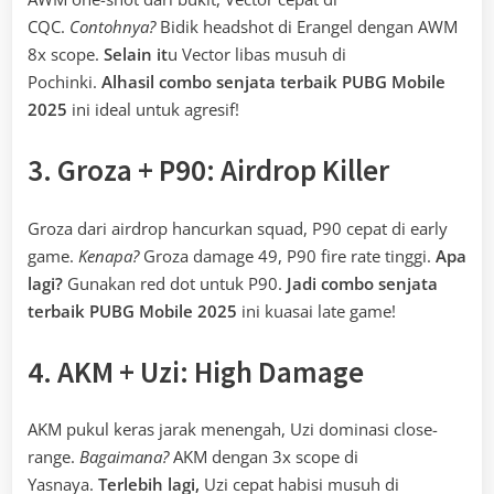
CQC.
Contohnya?
Bidik headshot di Erangel dengan AWM
8x scope.
Selain it
u Vector libas musuh di
Pochinki.
Alhasil
combo senjata terbaik PUBG Mobile
2025
ini ideal untuk agresif!
3. Groza + P90: Airdrop Killer
Groza dari airdrop hancurkan squad, P90 cepat di early
game.
Kenapa?
Groza damage 49, P90 fire rate tinggi.
Apa
lagi?
Gunakan red dot untuk P90.
Jadi
combo senjata
terbaik PUBG Mobile 2025
ini kuasai late game!
4. AKM + Uzi: High Damage
AKM pukul keras jarak menengah, Uzi dominasi close-
range.
Bagaimana?
AKM dengan 3x scope di
Yasnaya.
Terlebih lagi,
Uzi cepat habisi musuh di