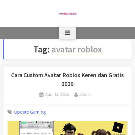
Skip
to
content
Tag:
avatar roblox
Cara Custom Avatar Roblox Keren dan Gratis
2026
Posted
By
April 12, 2026
admin
on
Update Gaming