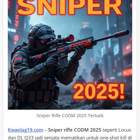
Sniper Rifle CODM 2025 Terbaik
Kwaelag19.com
–
Sniper rifle CODM 2025
seperti Locus
dan DL Q33 jadi senjata mematikan untuk one-shot kill di