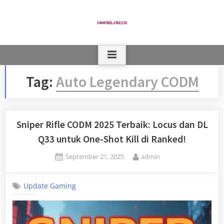
Skip
to
content
Tag:
Auto Legendary CODM
Sniper Rifle CODM 2025 Terbaik: Locus dan DL
Q33 untuk One-Shot Kill di Ranked!
Posted
By
September 21, 2025
admin
on
Update Gaming