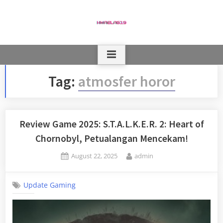
Skip
to
content
Tag:
atmosfer horor
Review Game 2025: S.T.A.L.K.E.R. 2: Heart of
Chornobyl, Petualangan Mencekam!
Posted
By
August 22, 2025
admin
on
Update Gaming