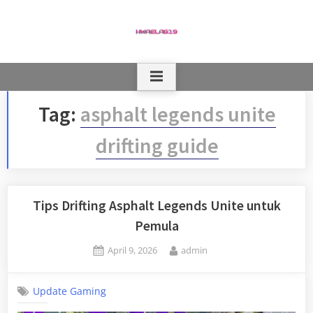
Skip
to
content
Tag:
asphalt legends unite
drifting guide
Tips Drifting Asphalt Legends Unite untuk
Pemula
Posted
By
April 9, 2026
admin
on
Update Gaming