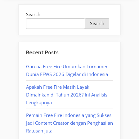
Search
Search
Recent Posts
Garena Free Fire Umumkan Turnamen
Dunia FFWS 2026 Digelar di Indonesia
Apakah Free Fire Masih Layak
Dimainkan di Tahun 2026? Ini Analisis
Lengkapnya
Pemain Free Fire Indonesia yang Sukses
Jadi Content Creator dengan Penghasilan
Ratusan Juta