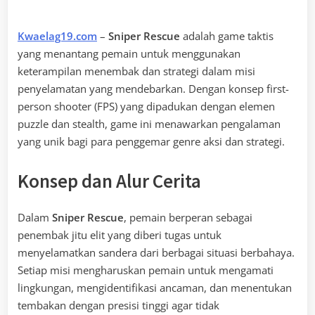
Kwaelag19.com
–
Sniper Rescue
adalah game taktis
yang menantang pemain untuk menggunakan
keterampilan menembak dan strategi dalam misi
penyelamatan yang mendebarkan. Dengan konsep first-
person shooter (FPS) yang dipadukan dengan elemen
puzzle dan stealth, game ini menawarkan pengalaman
yang unik bagi para penggemar genre aksi dan strategi.
Konsep dan Alur Cerita
Dalam
Sniper Rescue
, pemain berperan sebagai
penembak jitu elit yang diberi tugas untuk
menyelamatkan sandera dari berbagai situasi berbahaya.
Setiap misi mengharuskan pemain untuk mengamati
lingkungan, mengidentifikasi ancaman, dan menentukan
tembakan dengan presisi tinggi agar tidak