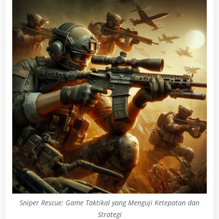
Sniper Rescue: Game Taktikal yang Menguji Ketepatan dan
Strategi