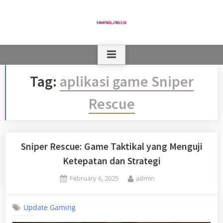
Skip
to
content
Tag:
aplikasi game Sniper
Rescue
Sniper Rescue: Game Taktikal yang Menguji
Ketepatan dan Strategi
Posted
By
February 6, 2025
admin
on
Update Gaming