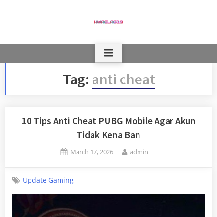
Skip
to
content
Tag:
anti cheat
10 Tips Anti Cheat PUBG Mobile Agar Akun
Tidak Kena Ban
Posted
By
March 17, 2026
admin
on
Update Gaming