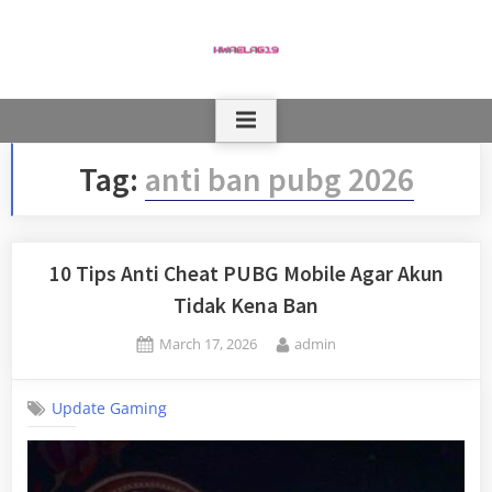
Skip
to
content
Tag:
anti ban pubg 2026
10 Tips Anti Cheat PUBG Mobile Agar Akun
Tidak Kena Ban
Posted
By
March 17, 2026
admin
on
Update Gaming