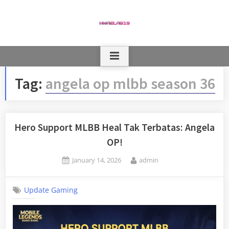
Skip
to
content
Tag:
angela op mlbb season 36
Hero Support MLBB Heal Tak Terbatas: Angela
OP!
Posted
By
January 14, 2026
admin
on
Update Gaming