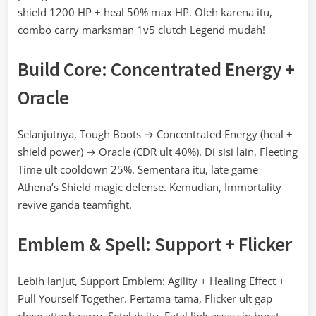
shield 1200 HP + heal 50% max HP. Oleh karena itu,
combo carry marksman 1v5 clutch Legend mudah!
Build Core: Concentrated Energy +
Oracle
Selanjutnya, Tough Boots → Concentrated Energy (heal +
shield power) → Oracle (CDR ult 40%). Di sisi lain, Fleeting
Time ult cooldown 25%. Sementara itu, late game
Athena’s Shield magic defense. Kemudian, Immortality
revive ganda teamfight.
Emblem & Spell: Support + Flicker
Lebih lanjut, Support Emblem: Agility + Healing Effect +
Pull Yourself Together. Pertama-tama, Flicker ult gap
close attach carry. Setelah itu, Fatal link assassin burst.