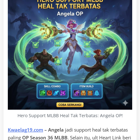
Hero Support MLBB Heal Tak Terbatas: Angela OP!
Kwaelag19.com
– Angela
jadi support heal tak terbatas
paling
OP Season 36 MLBB
. Selain itu, ult Heart Link beri