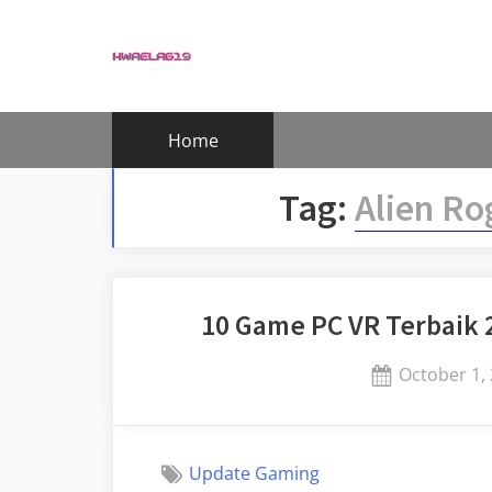
Skip
to
content
Home
Tag:
Alien Ro
10 Game PC VR Terbaik 
Posted
October 1,
on
Update Gaming