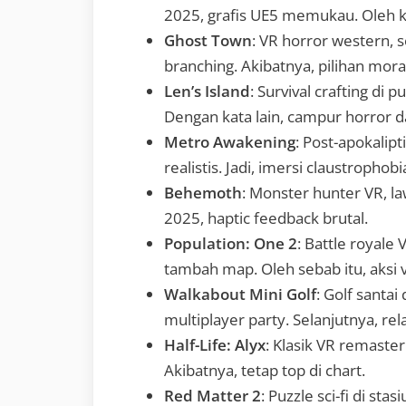
2025, grafis UE5 memukau. Oleh k
Ghost Town
: VR horror western, se
branching. Akibatnya, pilihan moral
Len’s Island
: Survival crafting di p
Dengan kata lain, campur horror d
Metro Awakening
: Post-apokalipti
realistis. Jadi, imersi claustrophobia
Behemoth
: Monster hunter VR, la
2025, haptic feedback brutal.
Population: One 2
: Battle royale
tambah map. Oleh sebab itu, aksi v
Walkabout Mini Golf
: Golf santai
multiplayer party. Selanjutnya, re
Half-Life: Alyx
: Klasik VR remaster
Akibatnya, tetap top di chart.
Red Matter 2
: Puzzle sci-fi di sta