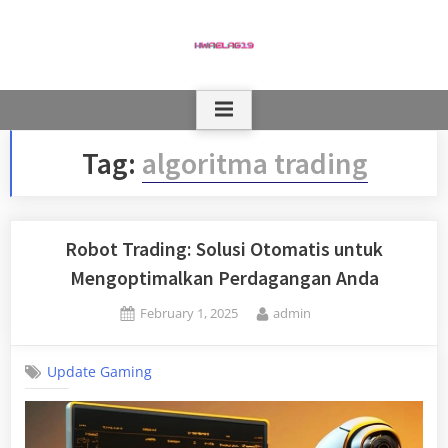
Skip
to
content
Tag:
algoritma trading
Robot Trading: Solusi Otomatis untuk
Mengoptimalkan Perdagangan Anda
Posted
By
February 1, 2025
admin
on
Update Gaming