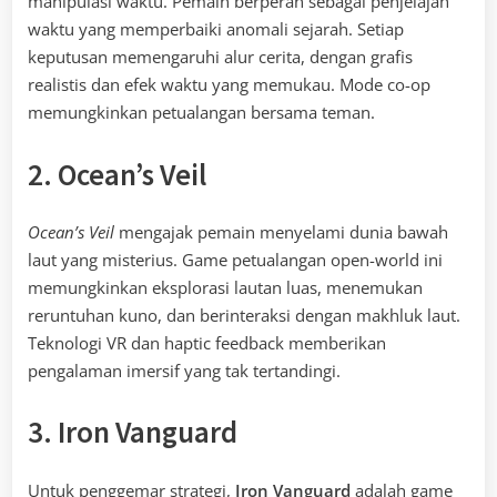
manipulasi waktu. Pemain berperan sebagai penjelajah
waktu yang memperbaiki anomali sejarah. Setiap
keputusan memengaruhi alur cerita, dengan grafis
realistis dan efek waktu yang memukau. Mode co-op
memungkinkan petualangan bersama teman.
2. Ocean’s Veil
Ocean’s Veil
mengajak pemain menyelami dunia bawah
laut yang misterius. Game petualangan open-world ini
memungkinkan eksplorasi lautan luas, menemukan
reruntuhan kuno, dan berinteraksi dengan makhluk laut.
Teknologi VR dan haptic feedback memberikan
pengalaman imersif yang tak tertandingi.
3. Iron Vanguard
Untuk penggemar strategi,
Iron Vanguard
adalah game