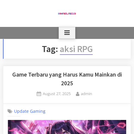
Skip
to
content
Tag:
aksi RPG
Game Terbaru yang Harus Kamu Mainkan di
2025
Posted
By
August 27, 2025
admin
on
Update Gaming