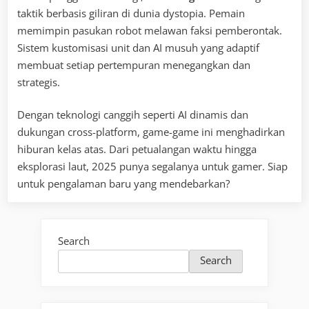
taktik berbasis giliran di dunia dystopia. Pemain
memimpin pasukan robot melawan faksi pemberontak.
Sistem kustomisasi unit dan AI musuh yang adaptif
membuat setiap pertempuran menegangkan dan
strategis.
Dengan teknologi canggih seperti AI dinamis dan
dukungan cross-platform, game-game ini menghadirkan
hiburan kelas atas. Dari petualangan waktu hingga
eksplorasi laut, 2025 punya segalanya untuk gamer. Siap
untuk pengalaman baru yang mendebarkan?
Search
Search