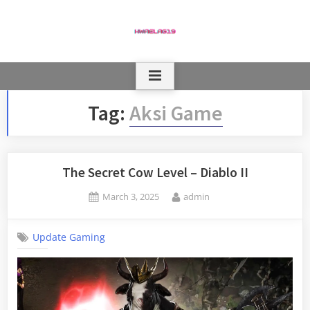
Skip
to
content
Tag:
Aksi Game
The Secret Cow Level – Diablo II
Posted
By
March 3, 2025
admin
on
Update Gaming