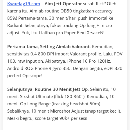
Kwaelag19.com
–
Aim Jett Operator
susah flick? Oleh
karena itu, Aimlab routine OB50 tingkatkan accuracy
85%! Pertama-tama, 30 menit/hari push Immortal ke
Radiant. Selanjutnya, fokus tracking Op long + micro
adjust. Yuk, ikuti latihan pro Paper Rex f0rsakeN!
Pertama-tama, Setting Aimlab Valorant
. Kemudian,
sensitivitas 0.4 800 DPI import Valorant profile. Lalu, FOV
103, raw input on. Akibatnya, iPhone 16 Pro 120Hz,
Android ROG Phone 9 gyro 350. Dengan begitu, eDPI 320
perfect Op scope!
Selanjutnya, Routine 30 Menit Jett Op
. Selain itu, 10
menit Sixshot Ultimate (flick 180-360°). Kemudian, 10
menit Op Long Range (tracking headshot 50m).
Sebaliknya, 10 menit Microshot Adjust (snap target kecil).
Meski begitu, score target 90k+ per sesi!