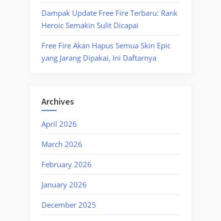
Dampak Update Free Fire Terbaru: Rank
Heroic Semakin Sulit Dicapai
Free Fire Akan Hapus Semua Skin Epic
yang Jarang Dipakai, Ini Daftarnya
Archives
April 2026
March 2026
February 2026
January 2026
December 2025