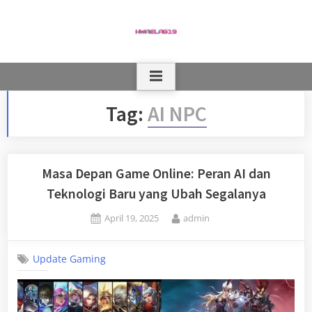
Skip
to
content
Tag:
AI NPC
Masa Depan Game Online: Peran AI dan
Teknologi Baru yang Ubah Segalanya
Posted
By
April 19, 2025
admin
on
Update Gaming