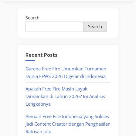
Search
Search
Recent Posts
Garena Free Fire Umumkan Turnamen
Dunia FFWS 2026 Digelar di Indonesia
Apakah Free Fire Masih Layak
Dimainkan di Tahun 2026? Ini Analisis
Lengkapnya
Pemain Free Fire Indonesia yang Sukses
Jadi Content Creator dengan Penghasilan
Ratusan Juta