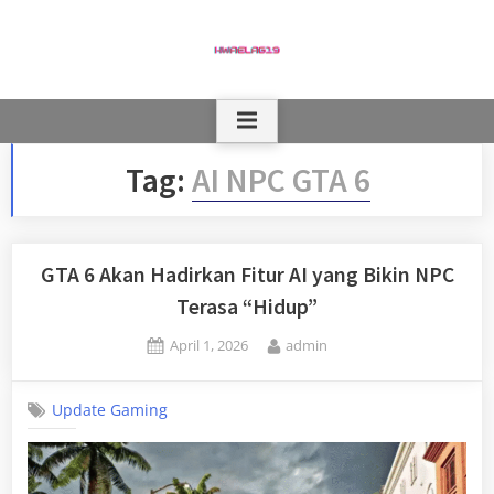
Skip
to
content
Tag:
AI NPC GTA 6
GTA 6 Akan Hadirkan Fitur AI yang Bikin NPC
Terasa “Hidup”
Posted
By
April 1, 2026
admin
on
Update Gaming