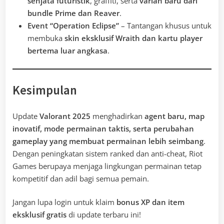
senjata futuristik
, graffiti, serta
varian baru dari
bundle Prime dan Reaver
.
Event “Operation Eclipse”
– Tantangan khusus untuk
membuka
skin eksklusif Wraith dan kartu player
bertema luar angkasa
.
Kesimpulan
Update
Valorant 2025
menghadirkan
agent baru, map
inovatif, mode permainan taktis, serta perubahan
gameplay yang membuat permainan lebih seimbang
.
Dengan peningkatan sistem ranked dan anti-cheat, Riot
Games berupaya menjaga lingkungan permainan tetap
kompetitif dan adil bagi semua pemain.
Jangan lupa login untuk klaim
bonus XP dan item
eksklusif gratis
di update terbaru ini!