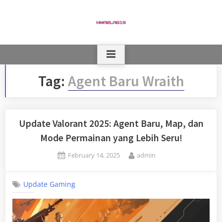
Skip
to
content
Tag:
Agent Baru Wraith
Update Valorant 2025: Agent Baru, Map, dan
Mode Permainan yang Lebih Seru!
Posted
By
February 14, 2025
admin
on
Update Gaming