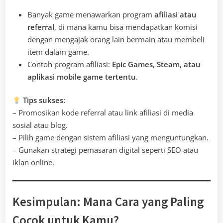
Banyak game menawarkan program
afiliasi atau
referral
, di mana kamu bisa mendapatkan komisi
dengan mengajak orang lain bermain atau membeli
item dalam game.
Contoh program afiliasi:
Epic Games, Steam, atau
aplikasi mobile game tertentu
.
Tips sukses:
– Promosikan kode referral atau link afiliasi di media
sosial atau blog.
– Pilih game dengan sistem afiliasi yang menguntungkan.
– Gunakan strategi pemasaran digital seperti SEO atau
iklan online.
Kesimpulan: Mana Cara yang Paling
Cocok untuk Kamu?