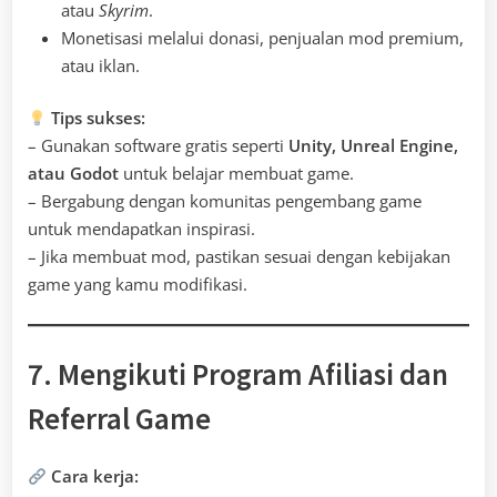
atau
Skyrim
.
Monetisasi melalui donasi, penjualan mod premium,
atau iklan.
Tips sukses:
– Gunakan software gratis seperti
Unity, Unreal Engine,
atau Godot
untuk belajar membuat game.
– Bergabung dengan komunitas pengembang game
untuk mendapatkan inspirasi.
– Jika membuat mod, pastikan sesuai dengan kebijakan
game yang kamu modifikasi.
7. Mengikuti Program Afiliasi dan
Referral Game
Cara kerja: