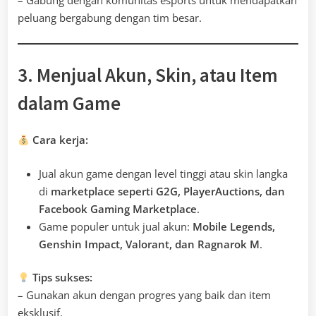
– Gabung dengan komunitas esports untuk mendapatkan
peluang bergabung dengan tim besar.
3. Menjual Akun, Skin, atau Item
dalam Game
Cara kerja:
Jual akun game dengan level tinggi atau skin langka
di
marketplace seperti G2G, PlayerAuctions, dan
Facebook Gaming Marketplace
.
Game populer untuk jual akun:
Mobile Legends,
Genshin Impact, Valorant, dan Ragnarok M
.
Tips sukses:
– Gunakan akun dengan progres yang baik dan item
eksklusif.