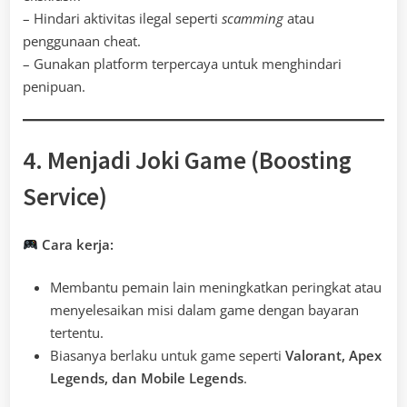
– Hindari aktivitas ilegal seperti
scamming
atau
penggunaan cheat.
– Gunakan platform terpercaya untuk menghindari
penipuan.
4. Menjadi Joki Game (Boosting
Service)
Cara kerja:
Membantu pemain lain meningkatkan peringkat atau
menyelesaikan misi dalam game dengan bayaran
tertentu.
Biasanya berlaku untuk game seperti
Valorant, Apex
Legends, dan Mobile Legends
.