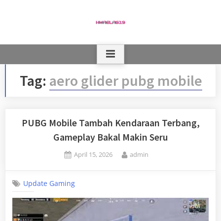
Skip
to
content
Tag:
aero glider pubg mobile
PUBG Mobile Tambah Kendaraan Terbang,
Gameplay Bakal Makin Seru
Posted
By
April 15, 2026
admin
on
Update Gaming