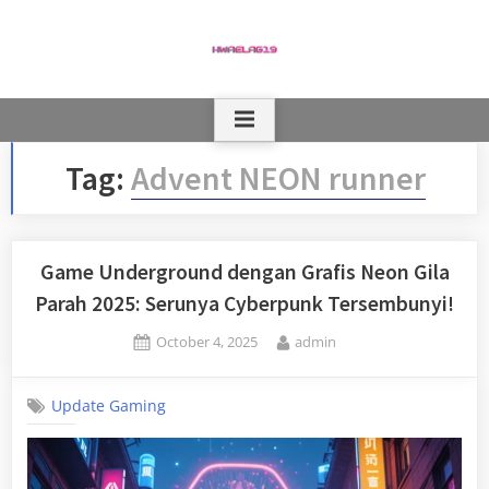
Skip
to
content
Tag:
Advent NEON runner
Game Underground dengan Grafis Neon Gila
Parah 2025: Serunya Cyberpunk Tersembunyi!
Posted
By
October 4, 2025
admin
on
Update Gaming