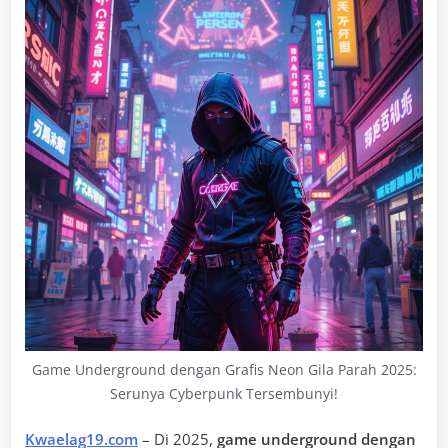
Game Underground dengan Grafis Neon Gila Parah 2025:
Serunya Cyberpunk Tersembunyi!
Kwaelag19.com
– Di 2025,
game underground dengan