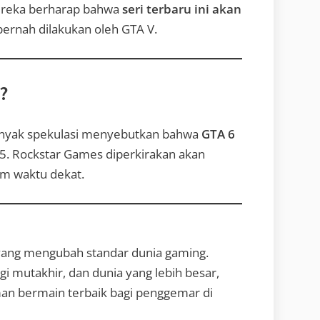
ereka berharap bahwa
seri terbaru ini akan
 pernah dilakukan oleh GTA V.
?
anyak spekulasi menyebutkan bahwa
GTA 6
25. Rockstar Games diperkirakan akan
 waktu dekat.
yang mengubah standar dunia gaming.
ogi mutakhir, dan dunia yang lebih besar,
an bermain terbaik bagi penggemar di