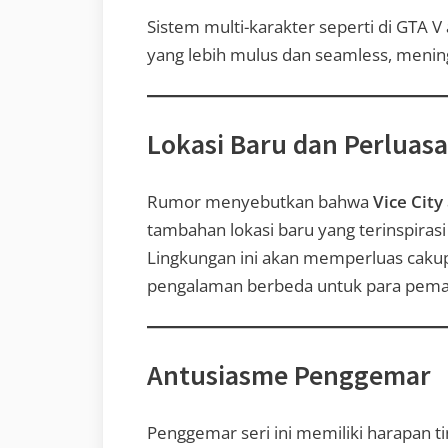
Sistem multi-karakter seperti di GTA V 
yang lebih mulus dan seamless, meni
Lokasi Baru dan Perluas
Rumor menyebutkan bahwa
Vice City
tambahan lokasi baru yang terinspirasi 
Lingkungan ini akan memperluas cak
pengalaman berbeda untuk para pema
Antusiasme Penggemar
Penggemar seri ini memiliki harapan t