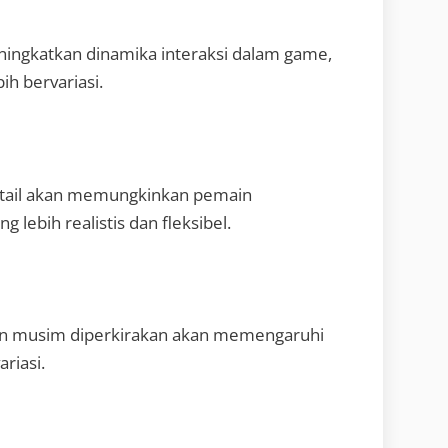
ingkatkan dinamika interaksi dalam game,
ih bervariasi.
tail akan memungkinkan pemain
lebih realistis dan fleksibel.
han musim diperkirakan akan memengaruhi
riasi.