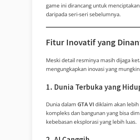
game ini dirancang untuk menciptakan 
daripada seri-seri sebelumnya.
Fitur Inovatif yang Dina
Meski detail resminya masih dijaga ke
mengungkapkan inovasi yang mungkin 
1. Dunia Terbuka yang Hidu
Dunia dalam
GTA VI
diklaim akan lebih 
kompleks dan bangunan yang bisa dima
kebebasan eksplorasi yang lebih luas.
2. AI Canggih