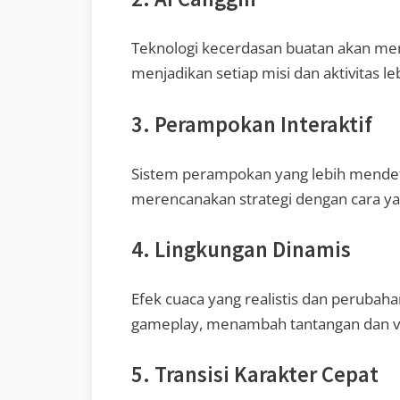
Teknologi kecerdasan buatan akan men
menjadikan setiap misi dan aktivitas leb
3. Perampokan Interaktif
Sistem perampokan yang lebih mende
merencanakan strategi dengan cara yang 
4. Lingkungan Dinamis
Efek cuaca yang realistis dan peruba
gameplay, menambah tantangan dan va
5. Transisi Karakter Cepat