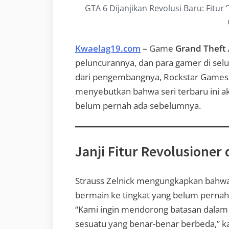
GTA 6 Dijanjikan Revolusi Baru: Fitu
Kwaelag19.com
– Game
Grand Theft 
peluncurannya, dan para gamer di selu
dari pengembangnya, Rockstar Games. S
menyebutkan bahwa seri terbaru ini a
belum pernah ada sebelumnya.
Janji Fitur Revolusioner
Strauss Zelnick mengungkapkan bahw
bermain ke tingkat yang belum perna
“Kami ingin mendorong batasan dala
sesuatu yang benar-benar berbeda,” k