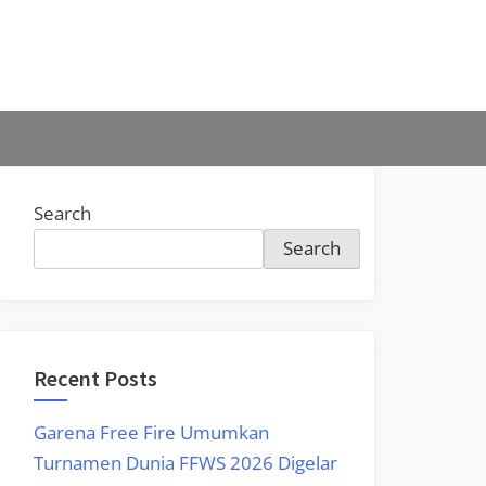
Search
Search
Recent Posts
Garena Free Fire Umumkan
Turnamen Dunia FFWS 2026 Digelar