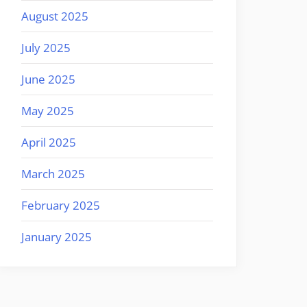
August 2025
July 2025
June 2025
May 2025
April 2025
March 2025
February 2025
January 2025