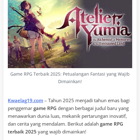
Game RPG Terbaik 2025: Petualangan Fantasi yang Wajib
Dimainkan!
Kwaelag19.com
– Tahun 2025 menjadi tahun emas bagi
penggemar
game RPG
dengan berbagai judul baru yang
menawarkan dunia luas, mekanik pertarungan inovatif,
dan cerita yang mendalam. Berikut adalah
game RPG
terbaik 2025
yang wajib dimainkan!