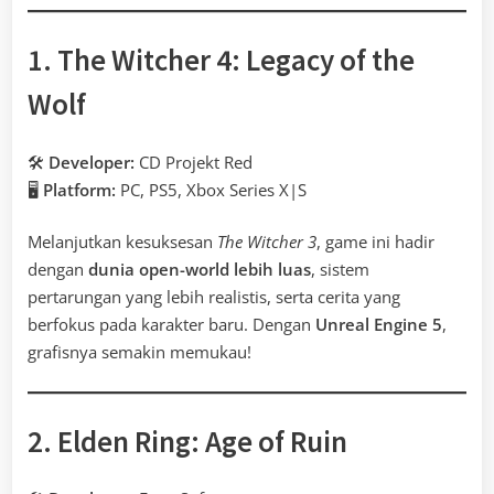
1. The Witcher 4: Legacy of the
Wolf
🛠
Developer:
CD Projekt Red
🖥
Platform:
PC, PS5, Xbox Series X|S
Melanjutkan kesuksesan
The Witcher 3
, game ini hadir
dengan
dunia open-world lebih luas
, sistem
pertarungan yang lebih realistis, serta cerita yang
berfokus pada karakter baru. Dengan
Unreal Engine 5
,
grafisnya semakin memukau!
2. Elden Ring: Age of Ruin