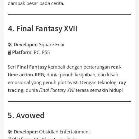
dampak besar pada cerita.
4. Final Fantasy XVII
🛠
Developer:
Square Enix
🖥
Platform:
PC, PS5
Seri
Final Fantasy
kembali dengan pertarungan
real-
time action-RPG
, dunia penuh keajaiban, dan kisah
emosional yang penuh plot twist. Dengan teknologi
ray
tracing
, dunia
Final Fantasy XVII
terasa semakin hidup!
5. Avowed
🛠
Developer:
Obsidian Entertainment