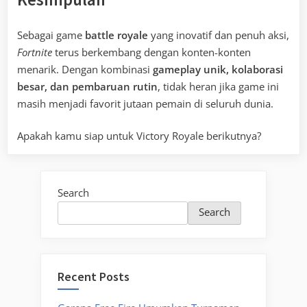
Sebagai game
battle royale
yang inovatif dan penuh aksi,
Fortnite
terus berkembang dengan konten-konten
menarik. Dengan kombinasi
gameplay unik, kolaborasi
besar, dan pembaruan rutin
, tidak heran jika game ini
masih menjadi favorit jutaan pemain di seluruh dunia.
Apakah kamu siap untuk Victory Royale berikutnya?
Search
Search
Recent Posts