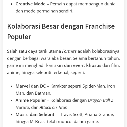
Creative Mode
– Pemain dapat membangun dunia
dan mode permainan sendiri.
Kolaborasi Besar dengan Franchise
Populer
Salah satu daya tarik utama
Fortnite
adalah kolaborasinya
dengan berbagai waralaba besar. Selama bertahun-tahun,
game ini menghadirkan
skin dan event khusus
dari film,
anime, hingga selebriti terkenal, seperti:
Marvel dan DC
– Karakter seperti Spider-Man, Iron
Man, dan Batman.
Anime Populer
– Kolaborasi dengan
Dragon Ball Z
,
Naruto
, dan
Attack on Titan
.
Musisi dan Selebriti
– Travis Scott, Ariana Grande,
hingga MrBeast telah muncul dalam game.