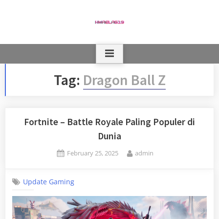
Skip
to
content
Tag:
Dragon Ball Z
Fortnite – Battle Royale Paling Populer di
Dunia
Posted
By
February 25, 2025
admin
on
Update Gaming