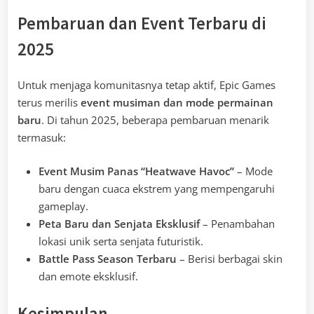
Pembaruan dan Event Terbaru di
2025
Untuk menjaga komunitasnya tetap aktif, Epic Games
terus merilis
event musiman dan mode permainan
baru
. Di tahun 2025, beberapa pembaruan menarik
termasuk:
Event Musim Panas “Heatwave Havoc”
– Mode
baru dengan cuaca ekstrem yang mempengaruhi
gameplay.
Peta Baru dan Senjata Eksklusif
– Penambahan
lokasi unik serta senjata futuristik.
Battle Pass Season Terbaru
– Berisi berbagai skin
dan emote eksklusif.
Kesimpulan