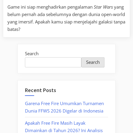
Game ini siap menghadirkan pengalaman
Star Wars
yang
belum pernah ada sebelumnya dengan dunia open-world
yang imersif. Apakah kamu siap menjelajahi galaksi tanpa
batas?
Search
Search
Recent Posts
Garena Free Fire Umumkan Turnamen
Dunia FFWS 2026 Digelar di Indonesia
Apakah Free Fire Masih Layak
Dimainkan di Tahun 2026? Ini Analisis