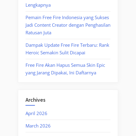
Lengkapnya
Pemain Free Fire Indonesia yang Sukses
Jadi Content Creator dengan Penghasilan
Ratusan Juta
Dampak Update Free Fire Terbaru: Rank
Heroic Semakin Sulit Dicapai
Free Fire Akan Hapus Semua Skin Epic
yang Jarang Dipakai, Ini Daftarnya
Archives
April 2026
March 2026