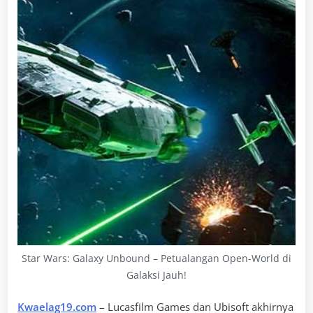
Star Wars: Galaxy Unbound – Petualangan Open-World di
Galaksi Jauh!
Kwaelag19.com
– Lucasfilm Games dan Ubisoft akhirnya