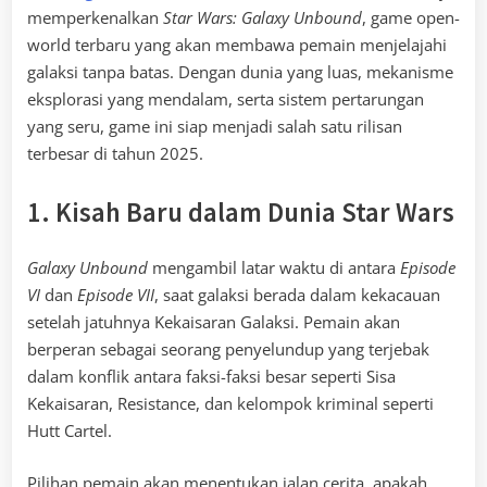
memperkenalkan
Star Wars: Galaxy Unbound
, game open-
world terbaru yang akan membawa pemain menjelajahi
galaksi tanpa batas. Dengan dunia yang luas, mekanisme
eksplorasi yang mendalam, serta sistem pertarungan
yang seru, game ini siap menjadi salah satu rilisan
terbesar di tahun 2025.
1. Kisah Baru dalam Dunia Star Wars
Galaxy Unbound
mengambil latar waktu di antara
Episode
VI
dan
Episode VII
, saat galaksi berada dalam kekacauan
setelah jatuhnya Kekaisaran Galaksi. Pemain akan
berperan sebagai seorang penyelundup yang terjebak
dalam konflik antara faksi-faksi besar seperti Sisa
Kekaisaran, Resistance, dan kelompok kriminal seperti
Hutt Cartel.
Pilihan pemain akan menentukan jalan cerita, apakah