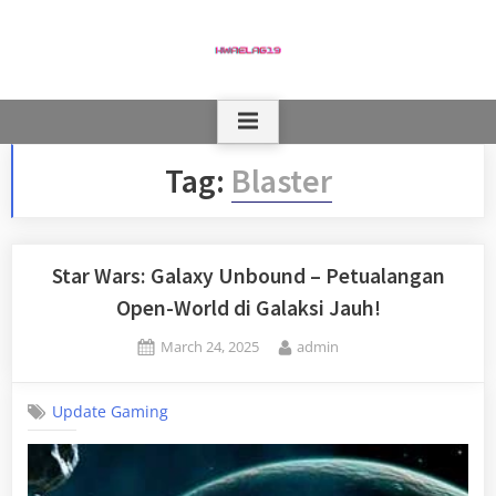
Skip
to
content
Tag:
Blaster
Star Wars: Galaxy Unbound – Petualangan
Open-World di Galaksi Jauh!
Posted
By
March 24, 2025
admin
on
Update Gaming